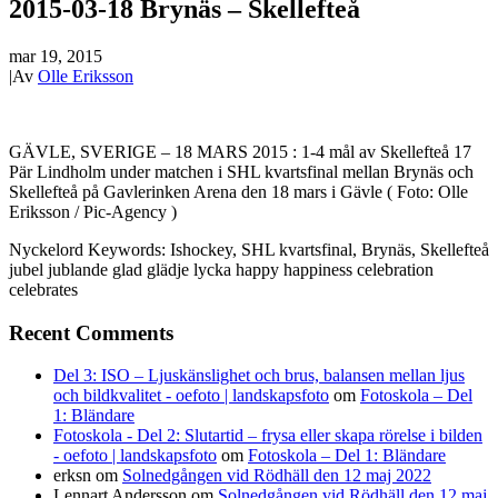
2015-03-18 Brynäs – Skellefteå
mar 19, 2015
|
Av
Olle Eriksson
GÄVLE, SVERIGE – 18 MARS 2015 : 1-4 mål av Skellefteå 17
Pär Lindholm under matchen i SHL kvartsfinal mellan Brynäs och
Skellefteå på Gavlerinken Arena den 18 mars i Gävle ( Foto: Olle
Eriksson / Pic-Agency )
Nyckelord Keywords: Ishockey, SHL kvartsfinal, Brynäs, Skellefteå
jubel jublande glad glädje lycka happy happiness celebration
celebrates
Recent Comments
Del 3: ISO – Ljuskänslighet och brus, balansen mellan ljus
och bildkvalitet - oefoto | landskapsfoto
om
Fotoskola – Del
1: Bländare
Fotoskola - Del 2: Slutartid – frysa eller skapa rörelse i bilden
- oefoto | landskapsfoto
om
Fotoskola – Del 1: Bländare
erksn
om
Solnedgången vid Rödhäll den 12 maj 2022
Lennart Andersson
om
Solnedgången vid Rödhäll den 12 maj