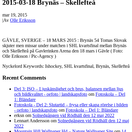
2015-03-18 Brynäs – Skellefteå
mar 19, 2015
|
Av
Olle Eriksson
GÄVLE, SVERIGE – 18 MARS 2015 : Brynäs 54 Tomas Slovak
skjuter men missar under matchen i SHL kvartsfinal mellan Brynäs
och Skellefteå på Gavlerinken Arena den 18 mars i Gävle ( Foto:
Olle Eriksson / Pic-Agency )
Nyckelord Keywords: Ishockey, SHL kvartsfinal, Brynäs, Skellefteå
Recent Comments
Del 3: ISO – Ljuskänslighet och brus, balansen mellan ljus
och bildkvalitet - oefoto | landskapsfoto
om
Fotoskola – Del
1: Bländare
Fotoskola - Del 2: Slutartid – frysa eller skapa rörelse i bilden
- oefoto | landskapsfoto
om
Fotoskola – Del 1: Bländare
erksn
om
Solnedgången vid Rödhäll den 12 maj 2022
Lennart Andersson
om
Solnedgången vid Rödhäll den 12 maj
2022
Mountain Hill Wallpaper Hd – Nature Wallpaper Site
om
14