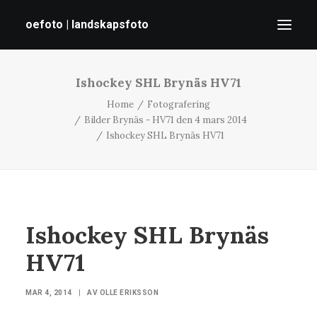
oefoto | landskapsfoto
Ishockey SHL Brynäs HV71
HEM
Home
Fotografering
GALLERI
Bilder Brynäs - HV71 den 4 mars 2014
TIPS
Ishockey SHL Brynäs HV71
OM MIG
SÖK
Ishockey SHL Brynäs
HV71
MAR 4, 2014
|
AV
OLLE ERIKSSON