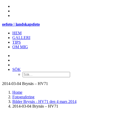
oefoto | landskapsfoto
HEM
GALLERI
TIPS
OM MIG
SÖK
2014-03-04 Brynäs – HV71
Home
Fotografering
Bilder Brynäs - HV71 den 4 mars 2014
2014-03-04 Brynäs – HV71