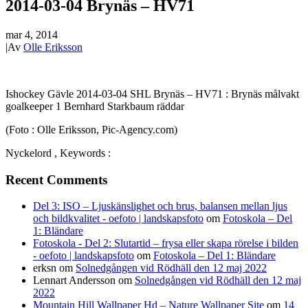
2014-03-04 Brynäs – HV71
mar 4, 2014
|
Av
Olle Eriksson
Ishockey Gävle 2014-03-04 SHL Brynäs – HV71 : Brynäs målvakt
goalkeeper 1 Bernhard Starkbaum räddar
(Foto : Olle Eriksson, Pic-Agency.com)
Nyckelord , Keywords :
Recent Comments
Del 3: ISO – Ljuskänslighet och brus, balansen mellan ljus
och bildkvalitet - oefoto | landskapsfoto
om
Fotoskola – Del
1: Bländare
Fotoskola - Del 2: Slutartid – frysa eller skapa rörelse i bilden
- oefoto | landskapsfoto
om
Fotoskola – Del 1: Bländare
erksn
om
Solnedgången vid Rödhäll den 12 maj 2022
Lennart Andersson
om
Solnedgången vid Rödhäll den 12 maj
2022
Mountain Hill Wallpaper Hd – Nature Wallpaper Site
om
14