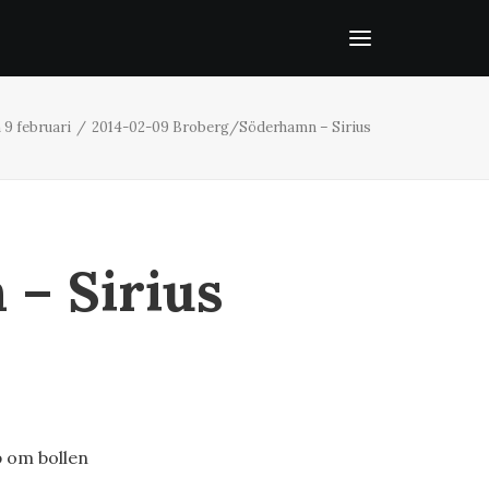
 9 februari
2014-02-09 Broberg/Söderhamn – Sirius
– Sirius
p om bollen