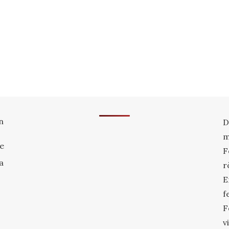
n
D
m
re
F
a
r
E
f
F
v