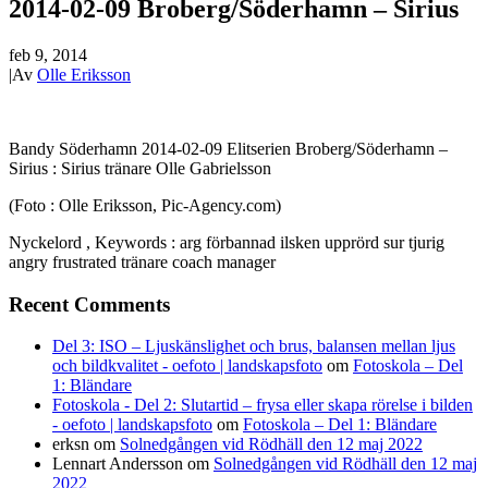
2014-02-09 Broberg/Söderhamn – Sirius
feb 9, 2014
|
Av
Olle Eriksson
Bandy Söderhamn 2014-02-09 Elitserien Broberg/Söderhamn –
Sirius : Sirius tränare Olle Gabrielsson
(Foto : Olle Eriksson, Pic-Agency.com)
Nyckelord , Keywords : arg förbannad ilsken upprörd sur tjurig
angry frustrated tränare coach manager
Recent Comments
Del 3: ISO – Ljuskänslighet och brus, balansen mellan ljus
och bildkvalitet - oefoto | landskapsfoto
om
Fotoskola – Del
1: Bländare
Fotoskola - Del 2: Slutartid – frysa eller skapa rörelse i bilden
- oefoto | landskapsfoto
om
Fotoskola – Del 1: Bländare
erksn
om
Solnedgången vid Rödhäll den 12 maj 2022
Lennart Andersson
om
Solnedgången vid Rödhäll den 12 maj
2022