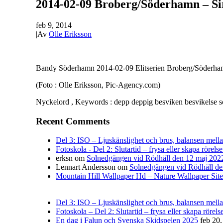
2014-02-09 Broberg/Söderhamn – Si
feb 9, 2014
|
Av
Olle Eriksson
Bandy Söderhamn 2014-02-09 Elitserien Broberg/Söderhamn 
(Foto : Olle Eriksson, Pic-Agency.com)
Nyckelord , Keywords : depp deppig besviken besvikelse s
Recent Comments
Del 3: ISO – Ljuskänslighet och brus, balansen mellan 
Fotoskola - Del 2: Slutartid – frysa eller skapa rörelse
erksn
om
Solnedgången vid Rödhäll den 12 maj 202
Lennart Andersson
om
Solnedgången vid Rödhäll de
Mountain Hill Wallpaper Hd – Nature Wallpaper Site
Del 3: ISO – Ljuskänslighet och brus, balansen mellan
Fotoskola – Del 2: Slutartid – frysa eller skapa rörelse
En dag i Falun och Svenska Skidspelen 2025
feb 20