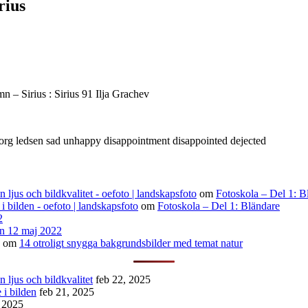
rius
– Sirius : Sirius 91 Ilja Grachev
org ledsen sad unhappy disappointment disappointed dejected
ljus och bildkvalitet - oefoto | landskapsfoto
om
Fotoskola – Del 1: B
 i bilden - oefoto | landskapsfoto
om
Fotoskola – Del 1: Bländare
2
n 12 maj 2022
om
14 otroligt snygga bakgrundsbilder med temat natur
 ljus och bildkvalitet
feb 22, 2025
 i bilden
feb 21, 2025
, 2025