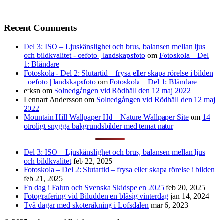
Recent Comments
Del 3: ISO – Ljuskänslighet och brus, balansen mellan ljus
och bildkvalitet - oefoto | landskapsfoto
om
Fotoskola – Del
1: Bländare
Fotoskola - Del 2: Slutartid – frysa eller skapa rörelse i bilden
- oefoto | landskapsfoto
om
Fotoskola – Del 1: Bländare
erksn
om
Solnedgången vid Rödhäll den 12 maj 2022
Lennart Andersson
om
Solnedgången vid Rödhäll den 12 maj
2022
Mountain Hill Wallpaper Hd – Nature Wallpaper Site
om
14
otroligt snygga bakgrundsbilder med temat natur
Del 3: ISO – Ljuskänslighet och brus, balansen mellan ljus
och bildkvalitet
feb 22, 2025
Fotoskola – Del 2: Slutartid – frysa eller skapa rörelse i bilden
feb 21, 2025
En dag i Falun och Svenska Skidspelen 2025
feb 20, 2025
Fotografering vid Biludden en blåsig vinterdag
jan 14, 2024
Två dagar med skoteråkning i Lofsdalen
mar 6, 2023