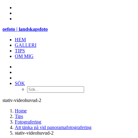
oefoto | landskapsfoto
HEM
GALLERI
TIPS
OM MIG
SÖK
stativ-videohuvud-2
Home
Tips
Fotografering
Att tänka på vid panoramafotografering
stativ-videohuvud-2