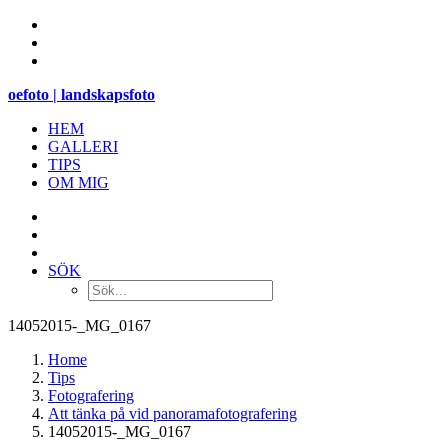
oefoto | landskapsfoto
HEM
GALLERI
TIPS
OM MIG
SÖK
14052015-_MG_0167
Home
Tips
Fotografering
Att tänka på vid panoramafotografering
14052015-_MG_0167