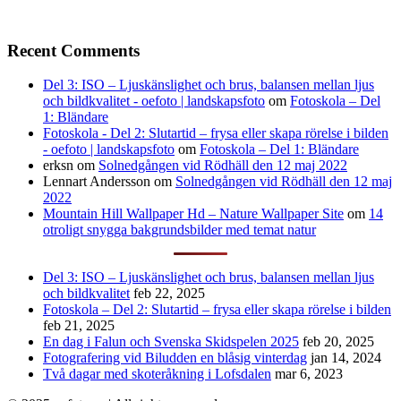
Recent Comments
Del 3: ISO – Ljuskänslighet och brus, balansen mellan ljus
och bildkvalitet - oefoto | landskapsfoto
om
Fotoskola – Del
1: Bländare
Fotoskola - Del 2: Slutartid – frysa eller skapa rörelse i bilden
- oefoto | landskapsfoto
om
Fotoskola – Del 1: Bländare
erksn
om
Solnedgången vid Rödhäll den 12 maj 2022
Lennart Andersson
om
Solnedgången vid Rödhäll den 12 maj
2022
Mountain Hill Wallpaper Hd – Nature Wallpaper Site
om
14
otroligt snygga bakgrundsbilder med temat natur
Del 3: ISO – Ljuskänslighet och brus, balansen mellan ljus
och bildkvalitet
feb 22, 2025
Fotoskola – Del 2: Slutartid – frysa eller skapa rörelse i bilden
feb 21, 2025
En dag i Falun och Svenska Skidspelen 2025
feb 20, 2025
Fotografering vid Biludden en blåsig vinterdag
jan 14, 2024
Två dagar med skoteråkning i Lofsdalen
mar 6, 2023