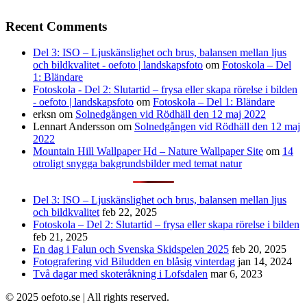
Recent Comments
Del 3: ISO – Ljuskänslighet och brus, balansen mellan ljus
och bildkvalitet - oefoto | landskapsfoto
om
Fotoskola – Del
1: Bländare
Fotoskola - Del 2: Slutartid – frysa eller skapa rörelse i bilden
- oefoto | landskapsfoto
om
Fotoskola – Del 1: Bländare
erksn
om
Solnedgången vid Rödhäll den 12 maj 2022
Lennart Andersson
om
Solnedgången vid Rödhäll den 12 maj
2022
Mountain Hill Wallpaper Hd – Nature Wallpaper Site
om
14
otroligt snygga bakgrundsbilder med temat natur
Del 3: ISO – Ljuskänslighet och brus, balansen mellan ljus
och bildkvalitet
feb 22, 2025
Fotoskola – Del 2: Slutartid – frysa eller skapa rörelse i bilden
feb 21, 2025
En dag i Falun och Svenska Skidspelen 2025
feb 20, 2025
Fotografering vid Biludden en blåsig vinterdag
jan 14, 2024
Två dagar med skoteråkning i Lofsdalen
mar 6, 2023
© 2025 oefoto.se | All rights reserved.