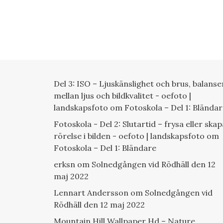
Del 3: ISO – Ljuskänslighet och brus, balanse
mellan ljus och bildkvalitet - oefoto |
landskapsfoto
om
Fotoskola – Del 1: Blända
Fotoskola - Del 2: Slutartid – frysa eller skap
rörelse i bilden - oefoto | landskapsfoto
om
Fotoskola – Del 1: Bländare
erksn
om
Solnedgången vid Rödhäll den 12
maj 2022
Lennart Andersson
om
Solnedgången vid
Rödhäll den 12 maj 2022
Mountain Hill Wallpaper Hd – Nature