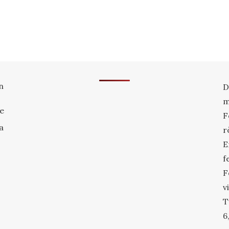
n
D
m
re
F
a
r
E
f
F
v
T
6