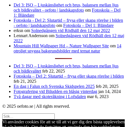
Del 3: ISO – Ljuskänslighet och brus, balansen mellan ljus
och bildkvalitet - oefoto | landskapsfoto
om
Fotoskola – Del
1: Bländare
Fotoskola - Del 2: Slutartid – frysa eller skapa rörelse i bilden
- oefoto | landskapsfoto
om
Fotoskola – Del 1: Bländare
erksn
om
Solnedgången vid Rödhäll den 12 maj 2022
Lennart Andersson
om
Solnedgången vid Rödhäll den 12 maj
2022
Mountain Hill Wallpaper Hd – Nature Wallpaper Site
om
14
otroligt snygga bakgrundsbilder med temat natur
Del 3: ISO – Ljuskänslighet och brus, balansen mellan ljus
och bildkvalitet
feb 22, 2025
Fotoskola – Del 2: Slutartid – frysa eller skapa rörelse i bilden
feb 21, 2025
En dag i Falun och Svenska Skidspelen 2025
feb 20, 2025
Fotografering vid Biludden en blåsig vinterdag
jan 14, 2024
Två dagar med skoteråkning i Lofsdalen
mar 6, 2023
© 2025 oefoto.se | All rights reserved.
Vi använder cookies för att se till att vi ger dig den bästa upplevelsen
på vår hemsida. Om du fortsätter att använda den här webbplatsen