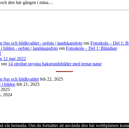
n och den här gången i mina…
ljus och bildkvalitet - oefoto | landskapsfoto
om
Fotoskola – Del 1: B
 i bilden - oefoto | landskapsfoto
om
Fotoskola – Del 1: Bländare
2
n 12 maj 2022
om
14 otroligt snygga bakgrundsbilder med temat natur
 ljus och bildkvalitet
feb 22, 2025
 i bilden
feb 21, 2025
, 2025
4, 2024
en på vår hemsida. Om du fortsätter att använda den här webbplatsen komm