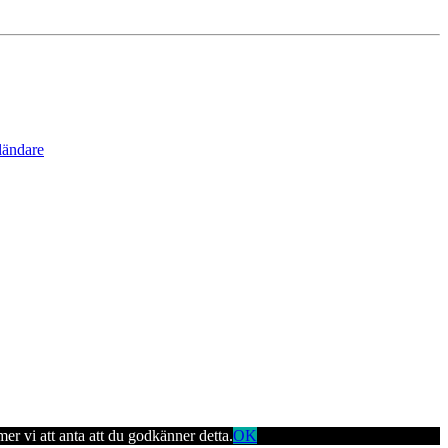
ländare
er vi att anta att du godkänner detta.
OK