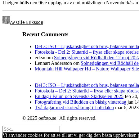
I helgen hölls den 96:e upplagan av endurotävlingen Novemberkåsa
Av Olle Eriksson
Recent Comments
Del 3: ISO – Ljuskänslighet och brus, balansen mellan 
Fotoskola - Del 2: Slutartid – frysa eller skapa rörelse
erksn
om
Solnedgången vid Rödhäll den 12 maj 202
Lennart Andersson
om
Solnedgången vid Rödhäll de
Mountain Hill Wallpaper Hd – Nature Wallpaper Site
Del 3: ISO – Ljuskänslighet och brus, balansen mellan
Fotoskola – Del 2: Slutartid – frysa eller skapa rörelse
En dag i Falun och Svenska Skidspelen 2025
feb 20
Fotografering vid Biludden en blåsig vinterdag
jan 1
Två dagar med skoteråkning i Lofsdalen
mar 6, 2023
© 2025 oefoto.se | All rights reserved.
Vi använder cookies för att se till att vi ger dig den bästa upplevels