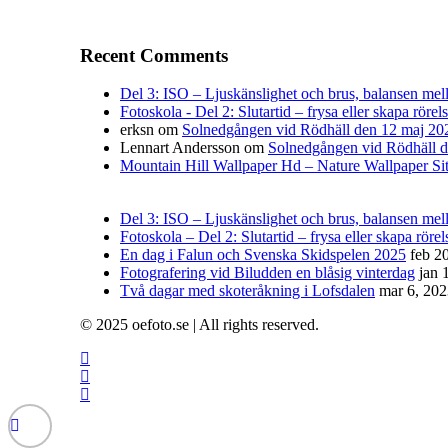
Recent Comments
Del 3: ISO – Ljuskänslighet och brus, balansen mella
Fotoskola - Del 2: Slutartid – frysa eller skapa rörel
erksn
om
Solnedgången vid Rödhäll den 12 maj 20
Lennart Andersson
om
Solnedgången vid Rödhäll 
Mountain Hill Wallpaper Hd – Nature Wallpaper Si
Del 3: ISO – Ljuskänslighet och brus, balansen mella
Fotoskola – Del 2: Slutartid – frysa eller skapa rörel
En dag i Falun och Svenska Skidspelen 2025
feb 2
Fotografering vid Biludden en blåsig vinterdag
jan 
Två dagar med skoteråkning i Lofsdalen
mar 6, 20
© 2025 oefoto.se | All rights reserved.