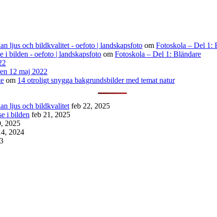
n ljus och bildkvalitet - oefoto | landskapsfoto
om
Fotoskola – Del 1: 
se i bilden - oefoto | landskapsfoto
om
Fotoskola – Del 1: Bländare
22
den 12 maj 2022
te
om
14 otroligt snygga bakgrundsbilder med temat natur
n ljus och bildkvalitet
feb 22, 2025
se i bilden
feb 21, 2025
0, 2025
14, 2024
23