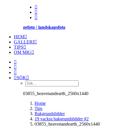
oefoto | landskapsfoto
HEM
GALLERI
TIPS
OM MIG
SÖK
03855_heavenandearth_2560x1440
Home
Tips
Bakgrundsbilder
19 vackra bakgrundsbilder #2
03855_heavenandearth_2560x1440