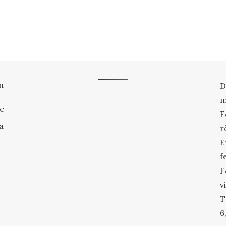
n
D
m
re
F
a
r
E
f
F
v
T
6