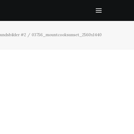
rundsbilder #2
03756_mountcooksunset_2560x1440