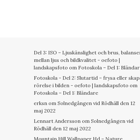
Del 3: ISO – Ljuskänslighet och brus, balanse
mellan ljus och bildkvalitet - oefoto |
landskapsfoto
om
Fotoskola – Del 1: Blända
Fotoskola - Del 2: Slutartid – frysa eller skap
rörelse i bilden - oefoto | landskapsfoto
om
Fotoskola – Del 1: Bländare
erksn
om
Solnedgången vid Rödhäll den 12
maj 2022
Lennart Andersson
om
Solnedgången vid
Rödhäll den 12 maj 2022
Mountain Hill Wallpaper Hd – Nature