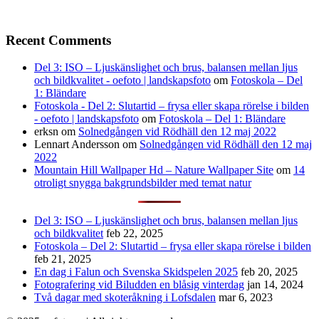
Recent Comments
Del 3: ISO – Ljuskänslighet och brus, balansen mellan ljus
och bildkvalitet - oefoto | landskapsfoto
om
Fotoskola – Del
1: Bländare
Fotoskola - Del 2: Slutartid – frysa eller skapa rörelse i bilden
- oefoto | landskapsfoto
om
Fotoskola – Del 1: Bländare
erksn
om
Solnedgången vid Rödhäll den 12 maj 2022
Lennart Andersson
om
Solnedgången vid Rödhäll den 12 maj
2022
Mountain Hill Wallpaper Hd – Nature Wallpaper Site
om
14
otroligt snygga bakgrundsbilder med temat natur
Del 3: ISO – Ljuskänslighet och brus, balansen mellan ljus
och bildkvalitet
feb 22, 2025
Fotoskola – Del 2: Slutartid – frysa eller skapa rörelse i bilden
feb 21, 2025
En dag i Falun och Svenska Skidspelen 2025
feb 20, 2025
Fotografering vid Biludden en blåsig vinterdag
jan 14, 2024
Två dagar med skoteråkning i Lofsdalen
mar 6, 2023