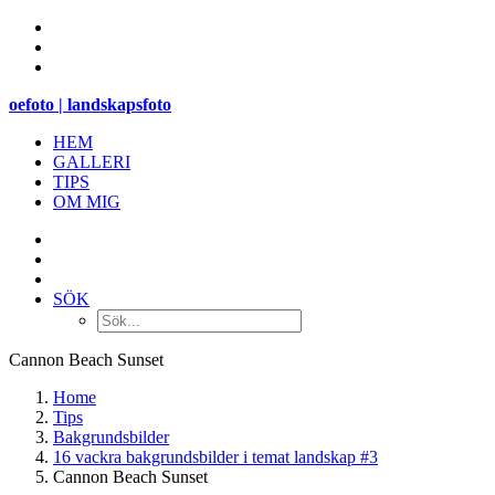
oefoto | landskapsfoto
HEM
GALLERI
TIPS
OM MIG
SÖK
Cannon Beach Sunset
Home
Tips
Bakgrundsbilder
16 vackra bakgrundsbilder i temat landskap #3
Cannon Beach Sunset