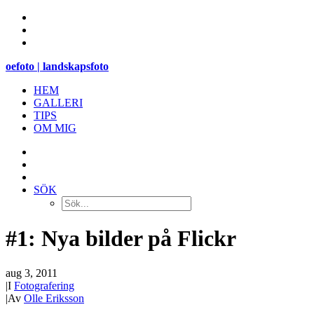
oefoto | landskapsfoto
HEM
GALLERI
TIPS
OM MIG
SÖK
#1: Nya bilder på Flickr
aug 3, 2011
|
I
Fotografering
|
Av
Olle Eriksson