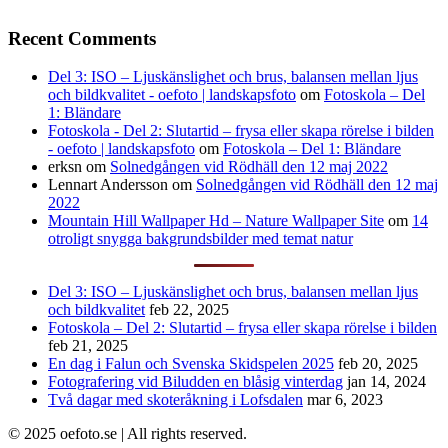
Recent Comments
Del 3: ISO – Ljuskänslighet och brus, balansen mellan ljus
och bildkvalitet - oefoto | landskapsfoto
om
Fotoskola – Del
1: Bländare
Fotoskola - Del 2: Slutartid – frysa eller skapa rörelse i bilden
- oefoto | landskapsfoto
om
Fotoskola – Del 1: Bländare
erksn
om
Solnedgången vid Rödhäll den 12 maj 2022
Lennart Andersson
om
Solnedgången vid Rödhäll den 12 maj
2022
Mountain Hill Wallpaper Hd – Nature Wallpaper Site
om
14
otroligt snygga bakgrundsbilder med temat natur
Del 3: ISO – Ljuskänslighet och brus, balansen mellan ljus
och bildkvalitet
feb 22, 2025
Fotoskola – Del 2: Slutartid – frysa eller skapa rörelse i bilden
feb 21, 2025
En dag i Falun och Svenska Skidspelen 2025
feb 20, 2025
Fotografering vid Biludden en blåsig vinterdag
jan 14, 2024
Två dagar med skoteråkning i Lofsdalen
mar 6, 2023
© 2025 oefoto.se | All rights reserved.