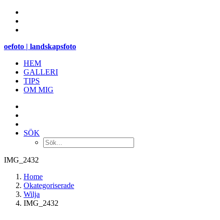
oefoto | landskapsfoto
HEM
GALLERI
TIPS
OM MIG
SÖK
IMG_2432
Home
Okategoriserade
Wilja
IMG_2432