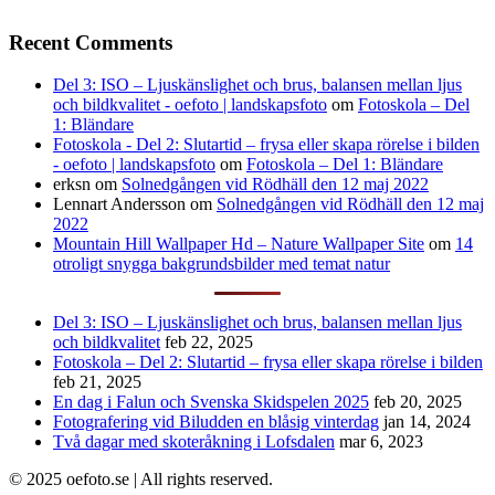
Recent Comments
Del 3: ISO – Ljuskänslighet och brus, balansen mellan ljus
och bildkvalitet - oefoto | landskapsfoto
om
Fotoskola – Del
1: Bländare
Fotoskola - Del 2: Slutartid – frysa eller skapa rörelse i bilden
- oefoto | landskapsfoto
om
Fotoskola – Del 1: Bländare
erksn
om
Solnedgången vid Rödhäll den 12 maj 2022
Lennart Andersson
om
Solnedgången vid Rödhäll den 12 maj
2022
Mountain Hill Wallpaper Hd – Nature Wallpaper Site
om
14
otroligt snygga bakgrundsbilder med temat natur
Del 3: ISO – Ljuskänslighet och brus, balansen mellan ljus
och bildkvalitet
feb 22, 2025
Fotoskola – Del 2: Slutartid – frysa eller skapa rörelse i bilden
feb 21, 2025
En dag i Falun och Svenska Skidspelen 2025
feb 20, 2025
Fotografering vid Biludden en blåsig vinterdag
jan 14, 2024
Två dagar med skoteråkning i Lofsdalen
mar 6, 2023
© 2025 oefoto.se | All rights reserved.