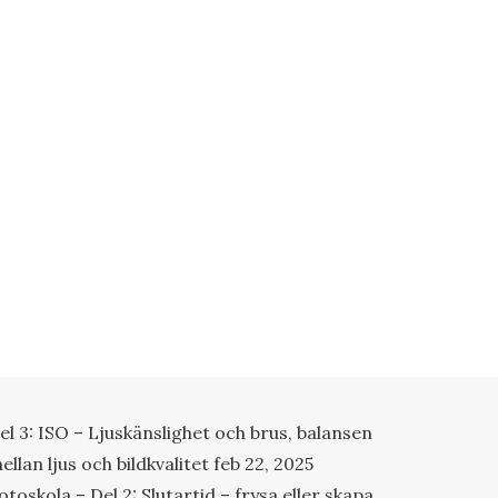
el 3: ISO – Ljuskänslighet och brus, balansen
ellan ljus och bildkvalitet
feb 22, 2025
otoskola – Del 2: Slutartid – frysa eller skapa