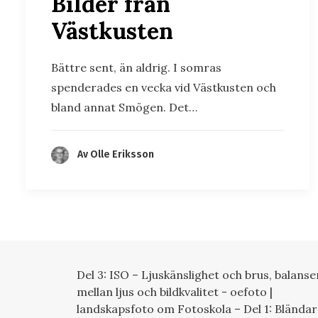
Bilder från
Västkusten
Bättre sent, än aldrig. I somras
spenderades en vecka vid Västkusten och
bland annat Smögen. Det…
Av Olle Eriksson
Del 3: ISO – Ljuskänslighet och brus, balanse
mellan ljus och bildkvalitet - oefoto |
landskapsfoto
om
Fotoskola – Del 1: Blända