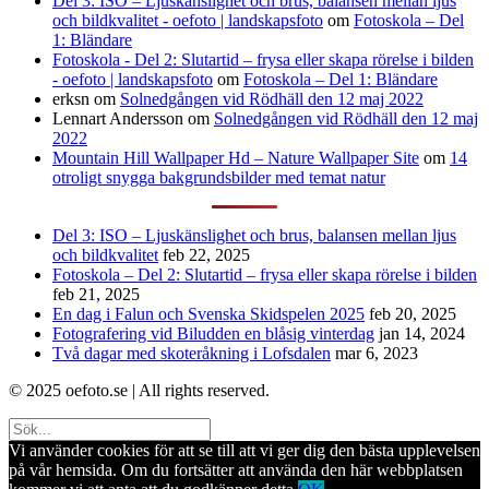
Del 3: ISO – Ljuskänslighet och brus, balansen mellan ljus
och bildkvalitet - oefoto | landskapsfoto
om
Fotoskola – Del
1: Bländare
Fotoskola - Del 2: Slutartid – frysa eller skapa rörelse i bilden
- oefoto | landskapsfoto
om
Fotoskola – Del 1: Bländare
erksn
om
Solnedgången vid Rödhäll den 12 maj 2022
Lennart Andersson
om
Solnedgången vid Rödhäll den 12 maj
2022
Mountain Hill Wallpaper Hd – Nature Wallpaper Site
om
14
otroligt snygga bakgrundsbilder med temat natur
Del 3: ISO – Ljuskänslighet och brus, balansen mellan ljus
och bildkvalitet
feb 22, 2025
Fotoskola – Del 2: Slutartid – frysa eller skapa rörelse i bilden
feb 21, 2025
En dag i Falun och Svenska Skidspelen 2025
feb 20, 2025
Fotografering vid Biludden en blåsig vinterdag
jan 14, 2024
Två dagar med skoteråkning i Lofsdalen
mar 6, 2023
© 2025 oefoto.se | All rights reserved.
Vi använder cookies för att se till att vi ger dig den bästa upplevelsen
på vår hemsida. Om du fortsätter att använda den här webbplatsen