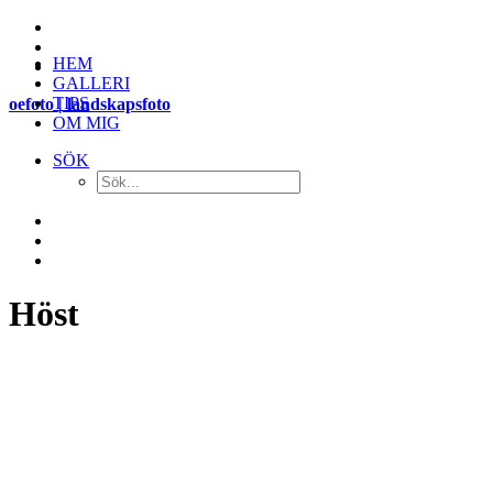
HEM
GALLERI
TIPS
oefoto | landskapsfoto
OM MIG
SÖK
Höst