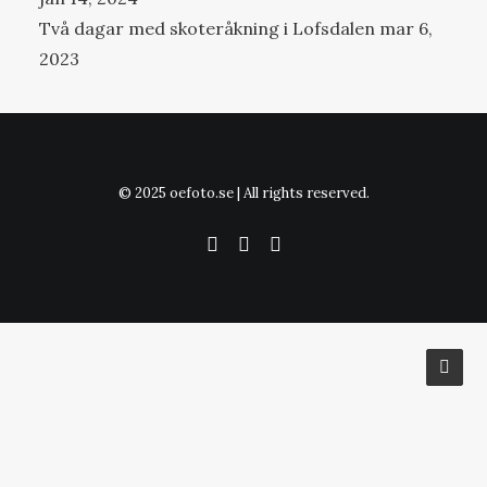
Två dagar med skoteråkning i Lofsdalen
mar 6,
2023
© 2025 oefoto.se | All rights reserved.
Vi använder cookies för att se till att vi ger dig den bästa
upplevelsen på vår hemsida. Om du fortsätter att använda
den här webbplatsen kommer vi att anta att du
godkänner detta.
OK