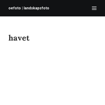
oefoto | landskapsfoto
HEM
havet
GALLERI
TIPS
OM MIG
SÖK