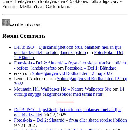
Under fredagen och lördagen, den 4-5 oktober, hölls årliga Gävle
Foto och Mediamässa i Gasklockorna…
Av Olle Eriksson
Recent Comments
Del 3: ISO – Ljuskänslighet och brus, balansen mellan ljus
och bildkvalitet - oefoto | landskapsfoto
om
Fotoskola – Del
1: Bländare
Fotoskola - Del 2: Slutartid – frysa eller skapa rörelse i bilden
- oefoto | landskapsfoto
om
Fotoskola – Del 1: Bländare
erksn
om
Solnedgången vid Rödhäll den 12 maj 2022
Lennart Andersson
om
Solnedgången vid Rödhäll den 12 maj
2022
Mountain Hill Wallpaper Hd – Nature Wallpaper Site
om
14
otroligt snygga bakgrundsbilder med temat natur
Del 3: ISO – Ljuskänslighet och brus, balansen mellan ljus
och bildkvalitet
feb 22, 2025
Fotoskola – Del 2: Slutartid – frysa eller skapa rörelse i bilden
feb 21, 2025