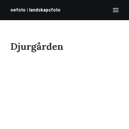
oefoto | landskapsfoto
HEM
Djurgården
GALLERI
TIPS
OM MIG
SÖK