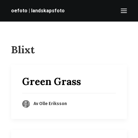
oefoto | landskapsfoto
HEM
Blixt
GALLERI
TIPS
OM MIG
Green Grass
SÖK
Av Olle Eriksson