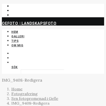
OEFOTO | LANDSKAPSFOTO
HEM
GALLERI
TIPS
OM MIG
SÖK
IMG_9408-Redigera
Home
Fotografering
Sen fotopromenad i Gefle
IMG_9408-Redigera