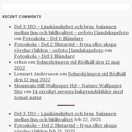
RECENT COMMENTS
Del 3: ISO – Ljuskänslighet och brus, balansen
mellan ljus och bildkvalitet - oefoto | landskapsfoto
om
Fotoskola – Del 1: Bländare
Fotoskola - Del 2: Slutartid – frysa eller skapa
rörelse i bilden - oefoto | landskapsfoto
om
Fotoskola – Del 1: Bländare
erksn
om
Solnedgången vid Rödhäll den 12 maj
2022
Lennart Andersson
om
Solnedgången vid Rödhäll
den 12 maj 2022
Mountain Hill Wallpaper Hd – Nature Wallpaper
Site
om
14 otroligt snygga bakgrundsbilder med
temat natur
Del 3: ISO – Ljuskänslighet och brus, balansen
mellan ljus och bildkvalitet
feb 22, 2025
Fotoskola – Del 2: Slutartid – frysa eller skapa
rörelse i bilden
feb 21, 2025