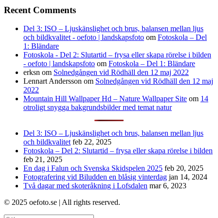
Recent Comments
Del 3: ISO – Ljuskänslighet och brus, balansen mellan ljus
och bildkvalitet - oefoto | landskapsfoto
om
Fotoskola – Del
1: Bländare
Fotoskola - Del 2: Slutartid – frysa eller skapa rörelse i bilden
- oefoto | landskapsfoto
om
Fotoskola – Del 1: Bländare
erksn
om
Solnedgången vid Rödhäll den 12 maj 2022
Lennart Andersson
om
Solnedgången vid Rödhäll den 12 maj
2022
Mountain Hill Wallpaper Hd – Nature Wallpaper Site
om
14
otroligt snygga bakgrundsbilder med temat natur
Del 3: ISO – Ljuskänslighet och brus, balansen mellan ljus
och bildkvalitet
feb 22, 2025
Fotoskola – Del 2: Slutartid – frysa eller skapa rörelse i bilden
feb 21, 2025
En dag i Falun och Svenska Skidspelen 2025
feb 20, 2025
Fotografering vid Biludden en blåsig vinterdag
jan 14, 2024
Två dagar med skoteråkning i Lofsdalen
mar 6, 2023
© 2025 oefoto.se | All rights reserved.