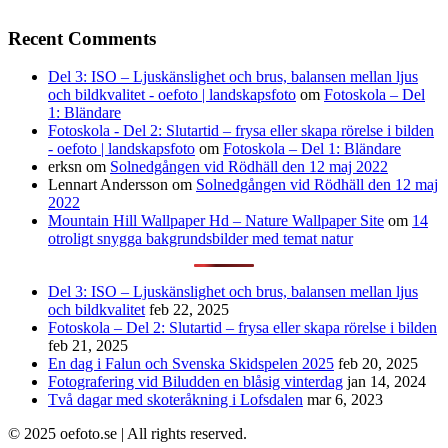
Recent Comments
Del 3: ISO – Ljuskänslighet och brus, balansen mellan ljus
och bildkvalitet - oefoto | landskapsfoto
om
Fotoskola – Del
1: Bländare
Fotoskola - Del 2: Slutartid – frysa eller skapa rörelse i bilden
- oefoto | landskapsfoto
om
Fotoskola – Del 1: Bländare
erksn
om
Solnedgången vid Rödhäll den 12 maj 2022
Lennart Andersson
om
Solnedgången vid Rödhäll den 12 maj
2022
Mountain Hill Wallpaper Hd – Nature Wallpaper Site
om
14
otroligt snygga bakgrundsbilder med temat natur
Del 3: ISO – Ljuskänslighet och brus, balansen mellan ljus
och bildkvalitet
feb 22, 2025
Fotoskola – Del 2: Slutartid – frysa eller skapa rörelse i bilden
feb 21, 2025
En dag i Falun och Svenska Skidspelen 2025
feb 20, 2025
Fotografering vid Biludden en blåsig vinterdag
jan 14, 2024
Två dagar med skoteråkning i Lofsdalen
mar 6, 2023
© 2025 oefoto.se | All rights reserved.