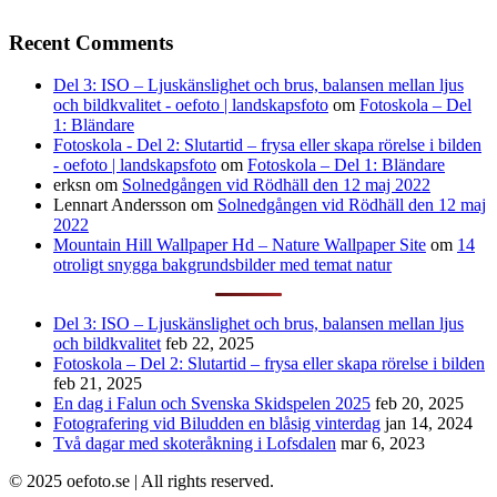
Recent Comments
Del 3: ISO – Ljuskänslighet och brus, balansen mellan ljus
och bildkvalitet - oefoto | landskapsfoto
om
Fotoskola – Del
1: Bländare
Fotoskola - Del 2: Slutartid – frysa eller skapa rörelse i bilden
- oefoto | landskapsfoto
om
Fotoskola – Del 1: Bländare
erksn
om
Solnedgången vid Rödhäll den 12 maj 2022
Lennart Andersson
om
Solnedgången vid Rödhäll den 12 maj
2022
Mountain Hill Wallpaper Hd – Nature Wallpaper Site
om
14
otroligt snygga bakgrundsbilder med temat natur
Del 3: ISO – Ljuskänslighet och brus, balansen mellan ljus
och bildkvalitet
feb 22, 2025
Fotoskola – Del 2: Slutartid – frysa eller skapa rörelse i bilden
feb 21, 2025
En dag i Falun och Svenska Skidspelen 2025
feb 20, 2025
Fotografering vid Biludden en blåsig vinterdag
jan 14, 2024
Två dagar med skoteråkning i Lofsdalen
mar 6, 2023
© 2025 oefoto.se | All rights reserved.