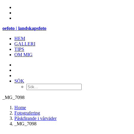
oefoto | landskapsfoto
HEM
GALLERI
TIPS
OM MIG
SÖK
_MG_7098
Home
Fotografering
Påskfirande i vårväder
_MG_7098