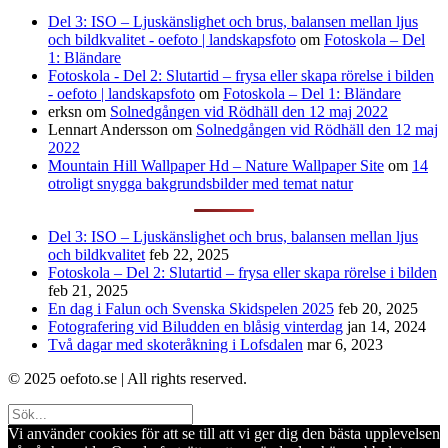
Del 3: ISO – Ljuskänslighet och brus, balansen mellan ljus
och bildkvalitet - oefoto | landskapsfoto
om
Fotoskola – Del
1: Bländare
Fotoskola - Del 2: Slutartid – frysa eller skapa rörelse i bilden
- oefoto | landskapsfoto
om
Fotoskola – Del 1: Bländare
erksn
om
Solnedgången vid Rödhäll den 12 maj 2022
Lennart Andersson
om
Solnedgången vid Rödhäll den 12 maj
2022
Mountain Hill Wallpaper Hd – Nature Wallpaper Site
om
14
otroligt snygga bakgrundsbilder med temat natur
Del 3: ISO – Ljuskänslighet och brus, balansen mellan ljus
och bildkvalitet
feb 22, 2025
Fotoskola – Del 2: Slutartid – frysa eller skapa rörelse i bilden
feb 21, 2025
En dag i Falun och Svenska Skidspelen 2025
feb 20, 2025
Fotografering vid Biludden en blåsig vinterdag
jan 14, 2024
Två dagar med skoteråkning i Lofsdalen
mar 6, 2023
© 2025 oefoto.se | All rights reserved.
Vi använder cookies för att se till att vi ger dig den bästa upplevelsen