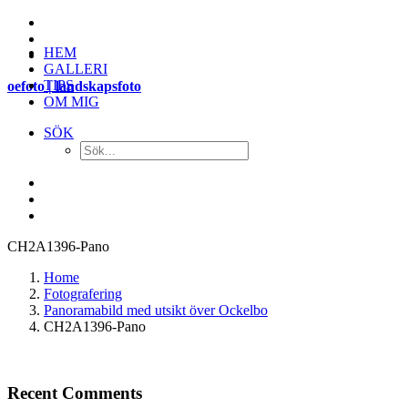
HEM
GALLERI
TIPS
oefoto | landskapsfoto
OM MIG
SÖK
CH2A1396-Pano
Home
Fotografering
Panoramabild med utsikt över Ockelbo
CH2A1396-Pano
Recent Comments