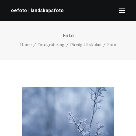
oefoto | landskapsfoto
Foto
HEM
Home
Fotografering
På väg till skolan
Foto
GALLERI
TIPS
OM MIG
SÖK