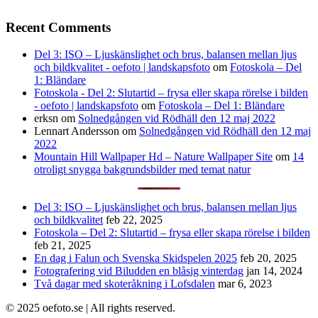
Recent Comments
Del 3: ISO – Ljuskänslighet och brus, balansen mellan ljus
och bildkvalitet - oefoto | landskapsfoto
om
Fotoskola – Del
1: Bländare
Fotoskola - Del 2: Slutartid – frysa eller skapa rörelse i bilden
- oefoto | landskapsfoto
om
Fotoskola – Del 1: Bländare
erksn
om
Solnedgången vid Rödhäll den 12 maj 2022
Lennart Andersson
om
Solnedgången vid Rödhäll den 12 maj
2022
Mountain Hill Wallpaper Hd – Nature Wallpaper Site
om
14
otroligt snygga bakgrundsbilder med temat natur
Del 3: ISO – Ljuskänslighet och brus, balansen mellan ljus
och bildkvalitet
feb 22, 2025
Fotoskola – Del 2: Slutartid – frysa eller skapa rörelse i bilden
feb 21, 2025
En dag i Falun och Svenska Skidspelen 2025
feb 20, 2025
Fotografering vid Biludden en blåsig vinterdag
jan 14, 2024
Två dagar med skoteråkning i Lofsdalen
mar 6, 2023
© 2025 oefoto.se | All rights reserved.