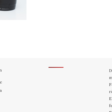
n
D
m
re
F
a
r
E
f