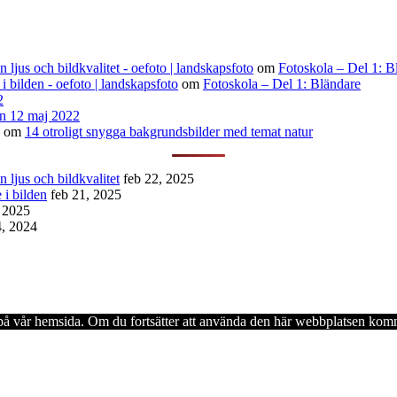
ljus och bildkvalitet - oefoto | landskapsfoto
om
Fotoskola – Del 1: B
 i bilden - oefoto | landskapsfoto
om
Fotoskola – Del 1: Bländare
2
n 12 maj 2022
om
14 otroligt snygga bakgrundsbilder med temat natur
 ljus och bildkvalitet
feb 22, 2025
 i bilden
feb 21, 2025
, 2025
4, 2024
en på vår hemsida. Om du fortsätter att använda den här webbplatsen komm