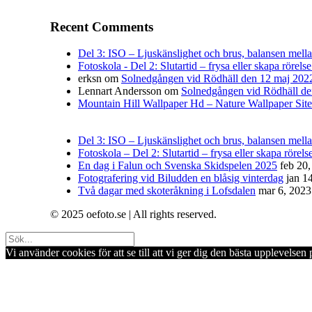
Recent Comments
Del 3: ISO – Ljuskänslighet och brus, balansen mellan 
Fotoskola - Del 2: Slutartid – frysa eller skapa rörelse
erksn
om
Solnedgången vid Rödhäll den 12 maj 202
Lennart Andersson
om
Solnedgången vid Rödhäll de
Mountain Hill Wallpaper Hd – Nature Wallpaper Site
Del 3: ISO – Ljuskänslighet och brus, balansen mellan
Fotoskola – Del 2: Slutartid – frysa eller skapa rörelse
En dag i Falun och Svenska Skidspelen 2025
feb 20
Fotografering vid Biludden en blåsig vinterdag
jan 1
Två dagar med skoteråkning i Lofsdalen
mar 6, 2023
© 2025 oefoto.se | All rights reserved.
Vi använder cookies för att se till att vi ger dig den bästa upplevels