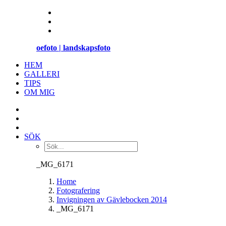
oefoto | landskapsfoto
HEM
GALLERI
TIPS
OM MIG
SÖK
_MG_6171
Home
Fotografering
Invigningen av Gävlebocken 2014
_MG_6171