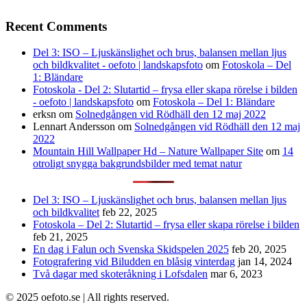
Recent Comments
Del 3: ISO – Ljuskänslighet och brus, balansen mellan ljus
och bildkvalitet - oefoto | landskapsfoto
om
Fotoskola – Del
1: Bländare
Fotoskola - Del 2: Slutartid – frysa eller skapa rörelse i bilden
- oefoto | landskapsfoto
om
Fotoskola – Del 1: Bländare
erksn
om
Solnedgången vid Rödhäll den 12 maj 2022
Lennart Andersson
om
Solnedgången vid Rödhäll den 12 maj
2022
Mountain Hill Wallpaper Hd – Nature Wallpaper Site
om
14
otroligt snygga bakgrundsbilder med temat natur
Del 3: ISO – Ljuskänslighet och brus, balansen mellan ljus
och bildkvalitet
feb 22, 2025
Fotoskola – Del 2: Slutartid – frysa eller skapa rörelse i bilden
feb 21, 2025
En dag i Falun och Svenska Skidspelen 2025
feb 20, 2025
Fotografering vid Biludden en blåsig vinterdag
jan 14, 2024
Två dagar med skoteråkning i Lofsdalen
mar 6, 2023
© 2025 oefoto.se | All rights reserved.