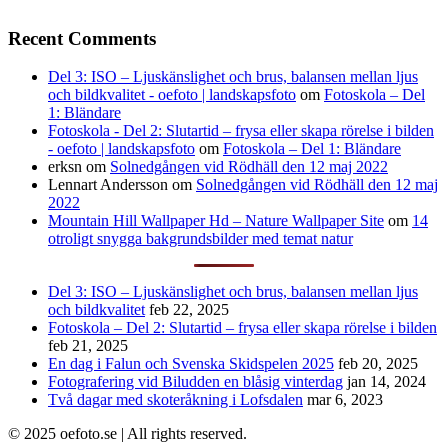
Recent Comments
Del 3: ISO – Ljuskänslighet och brus, balansen mellan ljus
och bildkvalitet - oefoto | landskapsfoto
om
Fotoskola – Del
1: Bländare
Fotoskola - Del 2: Slutartid – frysa eller skapa rörelse i bilden
- oefoto | landskapsfoto
om
Fotoskola – Del 1: Bländare
erksn
om
Solnedgången vid Rödhäll den 12 maj 2022
Lennart Andersson
om
Solnedgången vid Rödhäll den 12 maj
2022
Mountain Hill Wallpaper Hd – Nature Wallpaper Site
om
14
otroligt snygga bakgrundsbilder med temat natur
Del 3: ISO – Ljuskänslighet och brus, balansen mellan ljus
och bildkvalitet
feb 22, 2025
Fotoskola – Del 2: Slutartid – frysa eller skapa rörelse i bilden
feb 21, 2025
En dag i Falun och Svenska Skidspelen 2025
feb 20, 2025
Fotografering vid Biludden en blåsig vinterdag
jan 14, 2024
Två dagar med skoteråkning i Lofsdalen
mar 6, 2023
© 2025 oefoto.se | All rights reserved.