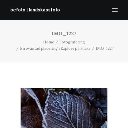
oefoto | landskapsfoto
IMG_1227
HEM
Home
Fotografering
GALLERI
En oväntad placering i Explore på Flickr
IMG_1227
TIPS
OM MIG
SÖK