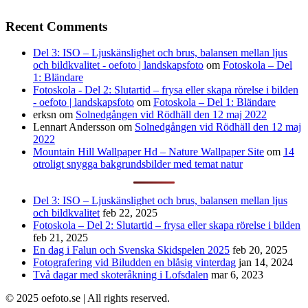
Recent Comments
Del 3: ISO – Ljuskänslighet och brus, balansen mellan ljus
och bildkvalitet - oefoto | landskapsfoto
om
Fotoskola – Del
1: Bländare
Fotoskola - Del 2: Slutartid – frysa eller skapa rörelse i bilden
- oefoto | landskapsfoto
om
Fotoskola – Del 1: Bländare
erksn
om
Solnedgången vid Rödhäll den 12 maj 2022
Lennart Andersson
om
Solnedgången vid Rödhäll den 12 maj
2022
Mountain Hill Wallpaper Hd – Nature Wallpaper Site
om
14
otroligt snygga bakgrundsbilder med temat natur
Del 3: ISO – Ljuskänslighet och brus, balansen mellan ljus
och bildkvalitet
feb 22, 2025
Fotoskola – Del 2: Slutartid – frysa eller skapa rörelse i bilden
feb 21, 2025
En dag i Falun och Svenska Skidspelen 2025
feb 20, 2025
Fotografering vid Biludden en blåsig vinterdag
jan 14, 2024
Två dagar med skoteråkning i Lofsdalen
mar 6, 2023
© 2025 oefoto.se | All rights reserved.