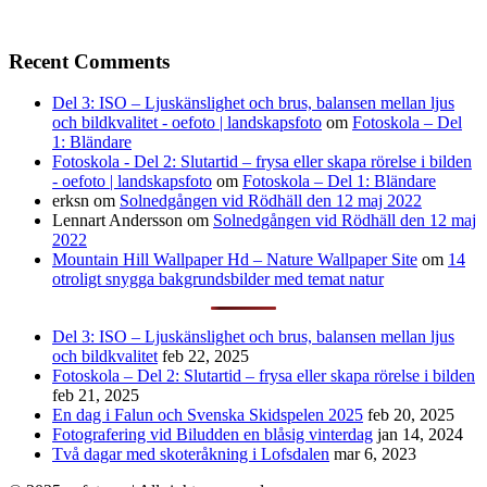
Recent Comments
Del 3: ISO – Ljuskänslighet och brus, balansen mellan ljus
och bildkvalitet - oefoto | landskapsfoto
om
Fotoskola – Del
1: Bländare
Fotoskola - Del 2: Slutartid – frysa eller skapa rörelse i bilden
- oefoto | landskapsfoto
om
Fotoskola – Del 1: Bländare
erksn
om
Solnedgången vid Rödhäll den 12 maj 2022
Lennart Andersson
om
Solnedgången vid Rödhäll den 12 maj
2022
Mountain Hill Wallpaper Hd – Nature Wallpaper Site
om
14
otroligt snygga bakgrundsbilder med temat natur
Del 3: ISO – Ljuskänslighet och brus, balansen mellan ljus
och bildkvalitet
feb 22, 2025
Fotoskola – Del 2: Slutartid – frysa eller skapa rörelse i bilden
feb 21, 2025
En dag i Falun och Svenska Skidspelen 2025
feb 20, 2025
Fotografering vid Biludden en blåsig vinterdag
jan 14, 2024
Två dagar med skoteråkning i Lofsdalen
mar 6, 2023