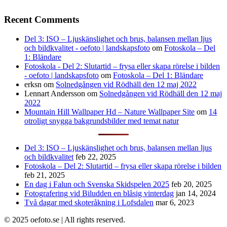
Recent Comments
Del 3: ISO – Ljuskänslighet och brus, balansen mellan ljus
och bildkvalitet - oefoto | landskapsfoto
om
Fotoskola – Del
1: Bländare
Fotoskola - Del 2: Slutartid – frysa eller skapa rörelse i bilden
- oefoto | landskapsfoto
om
Fotoskola – Del 1: Bländare
erksn
om
Solnedgången vid Rödhäll den 12 maj 2022
Lennart Andersson
om
Solnedgången vid Rödhäll den 12 maj
2022
Mountain Hill Wallpaper Hd – Nature Wallpaper Site
om
14
otroligt snygga bakgrundsbilder med temat natur
Del 3: ISO – Ljuskänslighet och brus, balansen mellan ljus
och bildkvalitet
feb 22, 2025
Fotoskola – Del 2: Slutartid – frysa eller skapa rörelse i bilden
feb 21, 2025
En dag i Falun och Svenska Skidspelen 2025
feb 20, 2025
Fotografering vid Biludden en blåsig vinterdag
jan 14, 2024
Två dagar med skoteråkning i Lofsdalen
mar 6, 2023
© 2025 oefoto.se | All rights reserved.