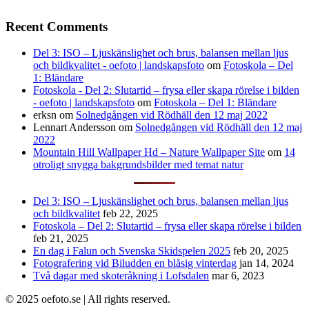
Recent Comments
Del 3: ISO – Ljuskänslighet och brus, balansen mellan ljus
och bildkvalitet - oefoto | landskapsfoto
om
Fotoskola – Del
1: Bländare
Fotoskola - Del 2: Slutartid – frysa eller skapa rörelse i bilden
- oefoto | landskapsfoto
om
Fotoskola – Del 1: Bländare
erksn
om
Solnedgången vid Rödhäll den 12 maj 2022
Lennart Andersson
om
Solnedgången vid Rödhäll den 12 maj
2022
Mountain Hill Wallpaper Hd – Nature Wallpaper Site
om
14
otroligt snygga bakgrundsbilder med temat natur
Del 3: ISO – Ljuskänslighet och brus, balansen mellan ljus
och bildkvalitet
feb 22, 2025
Fotoskola – Del 2: Slutartid – frysa eller skapa rörelse i bilden
feb 21, 2025
En dag i Falun och Svenska Skidspelen 2025
feb 20, 2025
Fotografering vid Biludden en blåsig vinterdag
jan 14, 2024
Två dagar med skoteråkning i Lofsdalen
mar 6, 2023
© 2025 oefoto.se | All rights reserved.