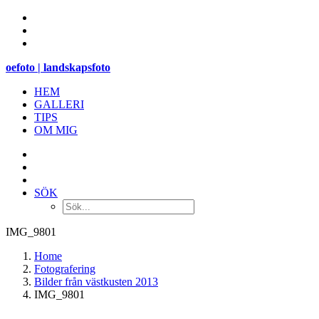
oefoto | landskapsfoto
HEM
GALLERI
TIPS
OM MIG
SÖK
IMG_9801
Home
Fotografering
Bilder från västkusten 2013
IMG_9801