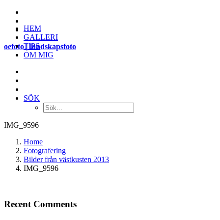
HEM
GALLERI
TIPS
oefoto | landskapsfoto
OM MIG
SÖK
IMG_9596
Home
Fotografering
Bilder från västkusten 2013
IMG_9596
Recent Comments