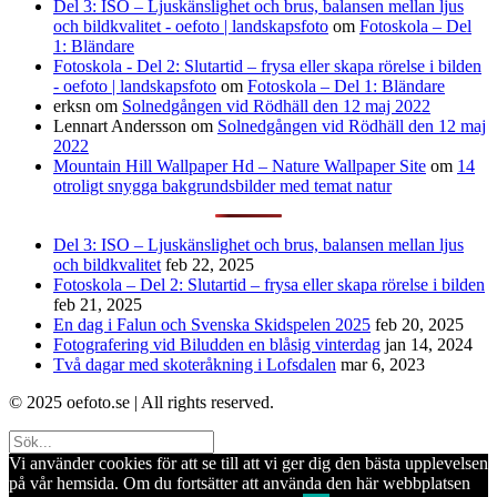
Del 3: ISO – Ljuskänslighet och brus, balansen mellan ljus
och bildkvalitet - oefoto | landskapsfoto
om
Fotoskola – Del
1: Bländare
Fotoskola - Del 2: Slutartid – frysa eller skapa rörelse i bilden
- oefoto | landskapsfoto
om
Fotoskola – Del 1: Bländare
erksn
om
Solnedgången vid Rödhäll den 12 maj 2022
Lennart Andersson
om
Solnedgången vid Rödhäll den 12 maj
2022
Mountain Hill Wallpaper Hd – Nature Wallpaper Site
om
14
otroligt snygga bakgrundsbilder med temat natur
Del 3: ISO – Ljuskänslighet och brus, balansen mellan ljus
och bildkvalitet
feb 22, 2025
Fotoskola – Del 2: Slutartid – frysa eller skapa rörelse i bilden
feb 21, 2025
En dag i Falun och Svenska Skidspelen 2025
feb 20, 2025
Fotografering vid Biludden en blåsig vinterdag
jan 14, 2024
Två dagar med skoteråkning i Lofsdalen
mar 6, 2023
© 2025 oefoto.se | All rights reserved.
Vi använder cookies för att se till att vi ger dig den bästa upplevelsen
på vår hemsida. Om du fortsätter att använda den här webbplatsen