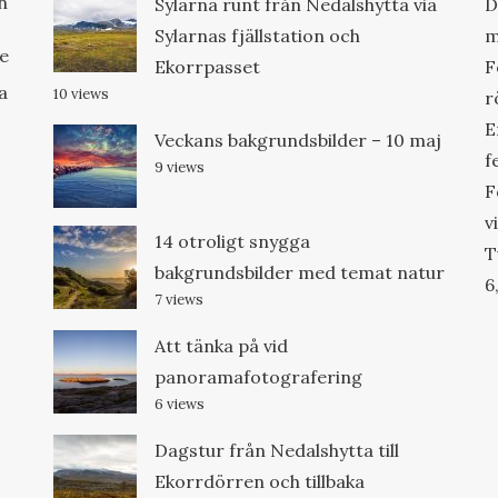
n
Sylarna runt från Nedalshytta via
D
Sylarnas fjällstation och
m
re
Ekorrpasset
F
a
10 views
r
E
Veckans bakgrundsbilder – 10 maj
f
9 views
F
v
14 otroligt snygga
T
bakgrundsbilder med temat natur
6
7 views
Att tänka på vid
panoramafotografering
6 views
Dagstur från Nedalshytta till
Ekorrdörren och tillbaka