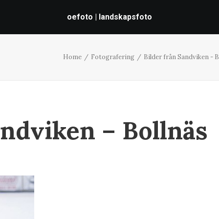
oefoto | landskapsfoto
Home
Fotografering
Bilder från Sandviken - B
ndviken – Bollnäs