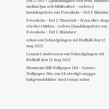
Del 3: ISO – Ljuskänslighet och brus, balanse
mellan ljus och bildkvalitet - oefoto |
landskapsfoto
om
Fotoskola – Del 1: Blända
Fotoskola - Del 2: Slutartid – frysa eller skap
rörelse i bilden - oefoto | landskapsfoto
om
Fotoskola – Del 1: Bländare
erksn
om
Solnedgången vid Rödhäll den 12
maj 2022
Lennart Andersson
om
Solnedgången vid
Rödhäll den 12 maj 2022
Mountain Hill Wallpaper Hd – Nature
Wallpaper Site
om
14 otroligt snygga
bakgrundsbilder med temat natur