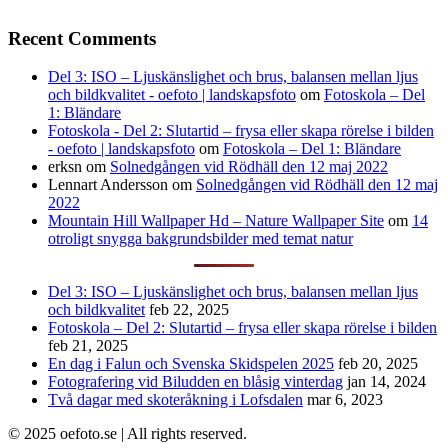
Recent Comments
Del 3: ISO – Ljuskänslighet och brus, balansen mellan ljus
och bildkvalitet - oefoto | landskapsfoto
om
Fotoskola – Del
1: Bländare
Fotoskola - Del 2: Slutartid – frysa eller skapa rörelse i bilden
- oefoto | landskapsfoto
om
Fotoskola – Del 1: Bländare
erksn
om
Solnedgången vid Rödhäll den 12 maj 2022
Lennart Andersson
om
Solnedgången vid Rödhäll den 12 maj
2022
Mountain Hill Wallpaper Hd – Nature Wallpaper Site
om
14
otroligt snygga bakgrundsbilder med temat natur
Del 3: ISO – Ljuskänslighet och brus, balansen mellan ljus
och bildkvalitet
feb 22, 2025
Fotoskola – Del 2: Slutartid – frysa eller skapa rörelse i bilden
feb 21, 2025
En dag i Falun och Svenska Skidspelen 2025
feb 20, 2025
Fotografering vid Biludden en blåsig vinterdag
jan 14, 2024
Två dagar med skoteråkning i Lofsdalen
mar 6, 2023
© 2025 oefoto.se | All rights reserved.