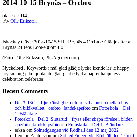
2014-10-15 Brynäs – Örebro
okt 16, 2014
|
Av
Olle Eriksson
Ishockey Gävle 2014-10-15 SHL Brynäs – Örebro : Glädje efter att
Brynäs 24 Jens Lööke gjort 4-0
(Foto : Olle Eriksson, Pic-Agency.com)
Nyckelord , Keywords : mål glad glädje lycka leende ler le happy
joy smiling jubel jublande glad glädje lycka happy happiness
celebration celebrates
Recent Comments
Del 3: ISO – Ljuskänslighet och brus, balansen mellan ljus
och bildkvalitet - oefoto | landskapsfoto
om
Fotoskola – Del
1: Bländare
Fotoskola - Del 2: Slutartid – frysa eller skapa rörelse i bilden
- oefoto | landskapsfoto
om
Fotoskola – Del 1: Bländare
erksn
om
Solnedgången vid Rödhäll den 12 maj 2022
Lennart Andersson
om
Solnedgången vid Rödhäll den 12 maj