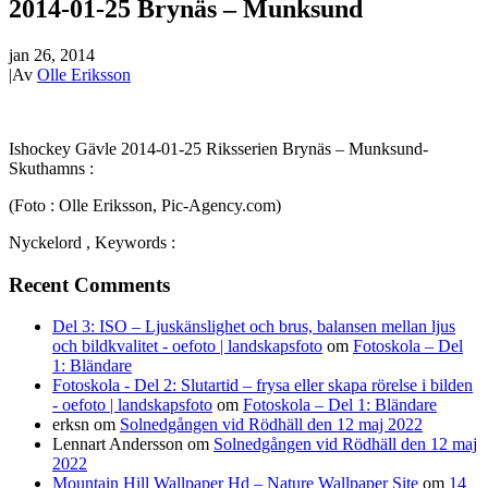
2014-01-25 Brynäs – Munksund
jan 26, 2014
|
Av
Olle Eriksson
Ishockey Gävle 2014-01-25 Riksserien Brynäs – Munksund-
Skuthamns :
(Foto : Olle Eriksson, Pic-Agency.com)
Nyckelord , Keywords :
Recent Comments
Del 3: ISO – Ljuskänslighet och brus, balansen mellan ljus
och bildkvalitet - oefoto | landskapsfoto
om
Fotoskola – Del
1: Bländare
Fotoskola - Del 2: Slutartid – frysa eller skapa rörelse i bilden
- oefoto | landskapsfoto
om
Fotoskola – Del 1: Bländare
erksn
om
Solnedgången vid Rödhäll den 12 maj 2022
Lennart Andersson
om
Solnedgången vid Rödhäll den 12 maj
2022
Mountain Hill Wallpaper Hd – Nature Wallpaper Site
om
14