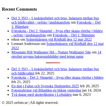
Recent Comments
Del 3: ISO – Ljuskänslighet och brus, balansen mellan ljus
och bildkvalitet - oefoto | landskapsfoto
om
Fotoskola – Del
1: Bländare
Fotoskola - Del 2: Slutartid – frysa eller skapa rörelse i bilden
- oefoto | landskapsfoto
om
Fotoskola – Del 1: Bländare
erksn
om
Solnedgången vid Rödhäll den 12 maj 2022
Lennart Andersson
om
Solnedgången vid Rödhäll den 12 maj
2022
Mountain Hill Wallpaper Hd – Nature Wallpaper Site
om
14
otroligt snygga bakgrundsbilder med temat natur
Del 3: ISO – Ljuskänslighet och brus, balansen mellan ljus
och bildkvalitet
feb 22, 2025
Fotoskola – Del 2: Slutartid – frysa eller skapa rörelse i bilden
feb 21, 2025
En dag i Falun och Svenska Skidspelen 2025
feb 20, 2025
Fotografering vid Biludden en blåsig vinterdag
jan 14, 2024
Två dagar med skoteråkning i Lofsdalen
mar 6, 2023
© 2025 oefoto.se | All rights reserved.