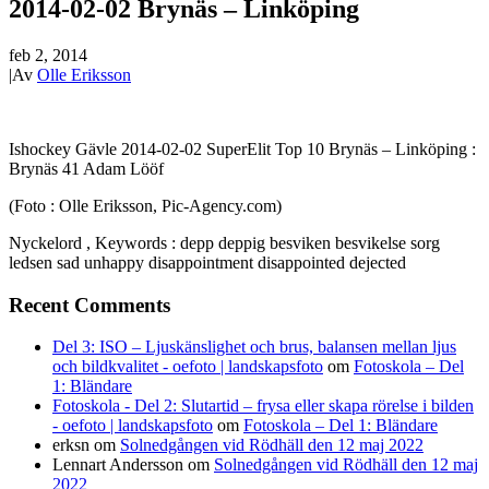
2014-02-02 Brynäs – Linköping
feb 2, 2014
|
Av
Olle Eriksson
Ishockey Gävle 2014-02-02 SuperElit Top 10 Brynäs – Linköping :
Brynäs 41 Adam Lööf
(Foto : Olle Eriksson, Pic-Agency.com)
Nyckelord , Keywords : depp deppig besviken besvikelse sorg
ledsen sad unhappy disappointment disappointed dejected
Recent Comments
Del 3: ISO – Ljuskänslighet och brus, balansen mellan ljus
och bildkvalitet - oefoto | landskapsfoto
om
Fotoskola – Del
1: Bländare
Fotoskola - Del 2: Slutartid – frysa eller skapa rörelse i bilden
- oefoto | landskapsfoto
om
Fotoskola – Del 1: Bländare
erksn
om
Solnedgången vid Rödhäll den 12 maj 2022
Lennart Andersson
om
Solnedgången vid Rödhäll den 12 maj
2022