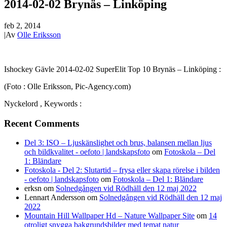
2014-02-02 Brynäs – Linköping
feb 2, 2014
|
Av
Olle Eriksson
Ishockey Gävle 2014-02-02 SuperElit Top 10 Brynäs – Linköping :
(Foto : Olle Eriksson, Pic-Agency.com)
Nyckelord , Keywords :
Recent Comments
Del 3: ISO – Ljuskänslighet och brus, balansen mellan ljus
och bildkvalitet - oefoto | landskapsfoto
om
Fotoskola – Del
1: Bländare
Fotoskola - Del 2: Slutartid – frysa eller skapa rörelse i bilden
- oefoto | landskapsfoto
om
Fotoskola – Del 1: Bländare
erksn
om
Solnedgången vid Rödhäll den 12 maj 2022
Lennart Andersson
om
Solnedgången vid Rödhäll den 12 maj
2022
Mountain Hill Wallpaper Hd – Nature Wallpaper Site
om
14
otroligt snygga bakgrundsbilder med temat natur