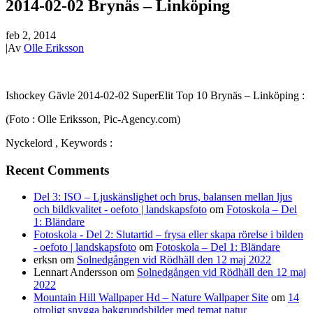
2014-02-02 Brynäs – Linköping
feb 2, 2014
|
Av
Olle Eriksson
Ishockey Gävle 2014-02-02 SuperElit Top 10 Brynäs – Linköping :
(Foto : Olle Eriksson, Pic-Agency.com)
Nyckelord , Keywords :
Recent Comments
Del 3: ISO – Ljuskänslighet och brus, balansen mellan ljus
och bildkvalitet - oefoto | landskapsfoto
om
Fotoskola – Del
1: Bländare
Fotoskola - Del 2: Slutartid – frysa eller skapa rörelse i bilden
- oefoto | landskapsfoto
om
Fotoskola – Del 1: Bländare
erksn
om
Solnedgången vid Rödhäll den 12 maj 2022
Lennart Andersson
om
Solnedgången vid Rödhäll den 12 maj
2022
Mountain Hill Wallpaper Hd – Nature Wallpaper Site
om
14
otroligt snygga bakgrundsbilder med temat natur